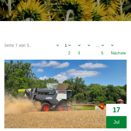
Seite 1 von 5.
1
…
2
3
5
Nächste
17
Jul