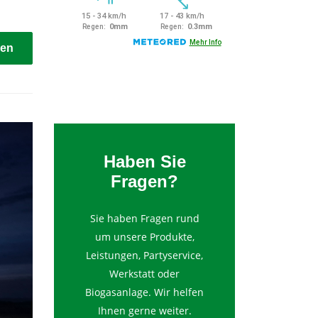
sen
Haben Sie
Fragen?
Sie haben Fragen rund
um unsere Produkte,
Leistungen, Partyservice,
Werkstatt oder
Biogasanlage. Wir helfen
Ihnen gerne weiter.