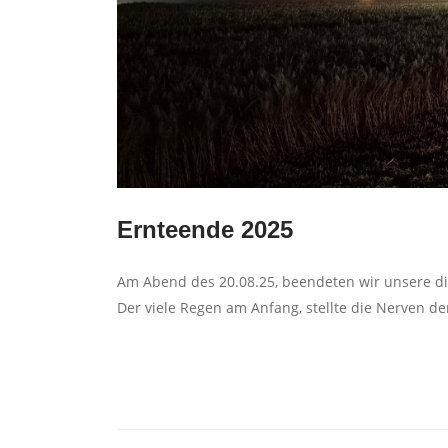
Ernteende 2025
Am Abend des 20.08.25, beendeten wir unsere di
Der viele Regen am Anfang, stellte die Nerven de