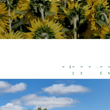
1
…
2
3
5
N