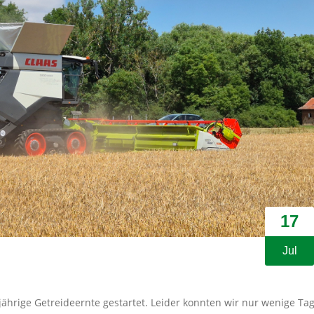
17
Jul
sjährige Getreideernte gestartet. Leider konnten wir nur wenige Ta